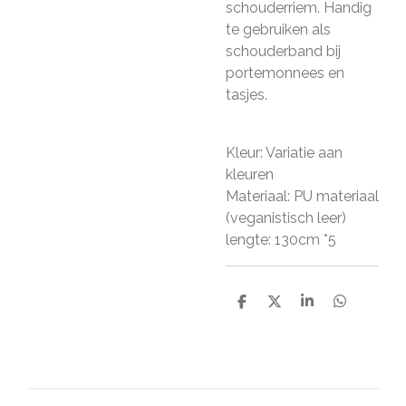
schouderriem. Handig
te gebruiken als
schouderband bij
portemonnees en
tasjes.
Kleur: Variatie aan
kleuren
Materiaal: PU materiaal
(veganistisch leer)
lengte: 130cm *5
D
D
S
D
e
e
h
e
l
e
a
l
e
l
r
e
n
e
n