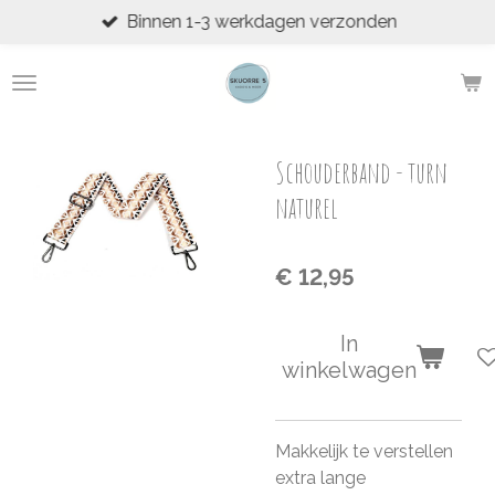
Binnen 1-3 werkdagen verzonden
Ga
direct
naar
de
hoofdinhoud
Schouderband - turn
naturel
€ 12,95
In
winkelwagen
Makkelijk te verstellen
extra lange