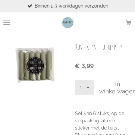
Binnen 1-3 werkdagen verzonden
Ga
direct
naar
de
hoofdinhoud
Rustik Lys - Eucalyptus
€ 3,99
In
winkelwage
Set van 6 stuks, op de
verpakking zit een
sticker met de tekst