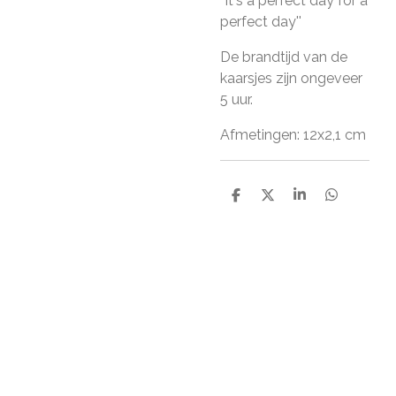
''it's a perfect day for a
perfect day''
De brandtijd van de
kaarsjes zijn ongeveer
5 uur.
Afmetingen: 12x2,1 cm
D
D
S
D
e
e
h
e
l
e
a
l
e
l
r
e
n
e
n