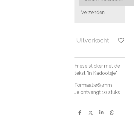
Verzenden
Uitverkocht
Friese sticker met de
tekst "In Kadootsje"
Formaat:ø65mm
Je ontvangt 10 stuks
D
D
S
D
e
e
h
e
l
e
a
l
e
l
r
e
n
e
n