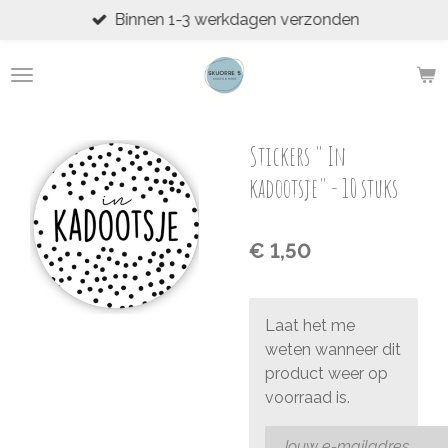
Binnen 1-3 werkdagen verzonden
Ga
direct
naar
de
hoofdinhoud
Stickers " In
kadootsje" - 10 stuks
€ 1,50
Laat het me
weten wanneer dit
product weer op
voorraad is.