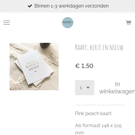
Binnen 1-3 werkdagen verzonden
Ga
direct
naar
de
hoofdinhoud
Kaart, kerst en nieuw
€ 1,50
In
winkelwage
Pink peach kaart
A6 formaat 148 x 105
mm