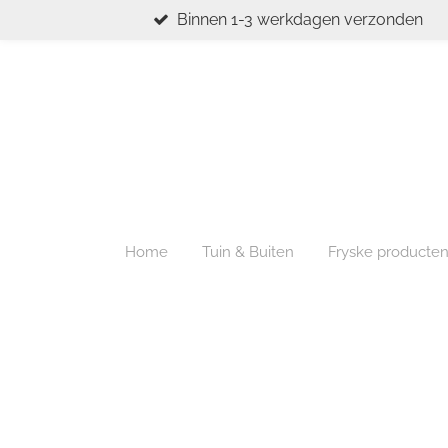
Binnen 1-3 werkdagen verzonden
Ga
direct
naar
de
hoofdinhoud
Home
Tuin & Buiten
Fryske producte