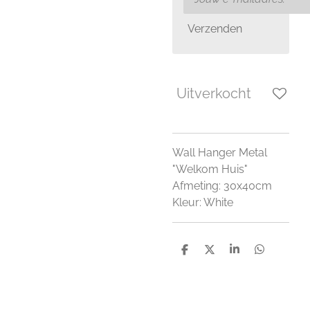
Verzenden
Uitverkocht
Wall Hanger Metal
"Welkom Huis"
Afmeting: 30x40cm
Kleur: White
D
D
S
D
e
e
h
e
l
e
a
l
e
l
r
e
n
e
n