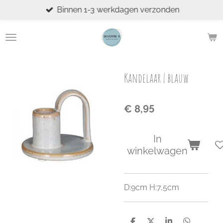
Binnen 1-3 werkdagen verzonden
Ga
direct
naar
de
hoofdinhoud
Kandelaar | blauw
€ 8,95
In
winkelwagen
D:9cm H:7,5cm