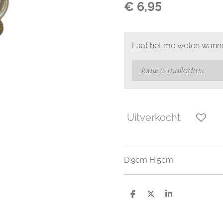
€ 6,95
Laat het me weten wanne
Uitverkocht
D:9cm H:5cm
D
D
S
e
e
h
l
e
a
e
l
r