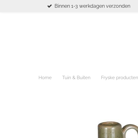
Binnen 1-3 werkdagen verzonden
Ga
direct
naar
de
hoofdinhoud
Home
Tuin & Buiten
Fryske producte