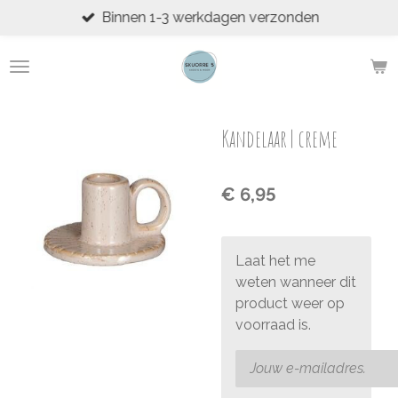
Binnen 1-3 werkdagen verzonden
Ga
direct
naar
de
hoofdinhoud
Kandelaar | creme
€ 6,95
Laat het me
weten wanneer dit
product weer op
voorraad is.