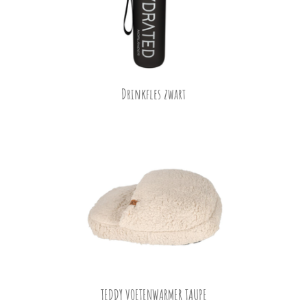
Drinkfles
zwart
TEDDY VOETENWARMER TAUPE